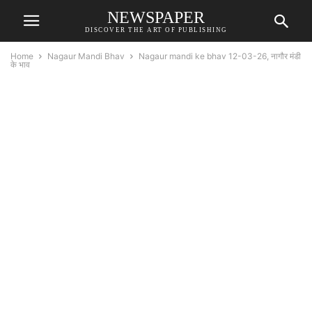
NEWSPAPER
DISCOVER THE ART OF PUBLISHING
Home
Nagaur Mandi Bhav
Nagaur mandi ke bhav 12-03-26, नागौर मंडी
के भाव