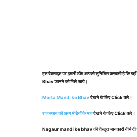
इस वैबसाइट पर हमारी टीम आपको सुनिशित करवाती है कि 
Bhav जानने को मिले जाये।
Merta Mandi ke Bhav
देखने के लिए Click करे।
राजस्थान की अन्य मंडियों के भाव
देखने के लिए Click करे।
Nagaur mandi ke bhav की विस्तृत जानकारी नीचे दी 