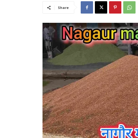
Share