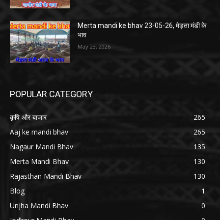
Merta mandi ke bhav 23-05-26, मेड़ता मंडी के
भाव
May 23, 2026
POPULAR CATEGORY
कृषि और बाजार
265
Aaj ke mandi bhav
265
Nagaur Mandi Bhav
135
Merta Mandi Bhav
130
Rajasthan Mandi Bhav
130
Blog
1
Unjha Mandi Bhav
0