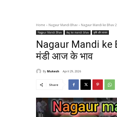
Home
Nagaur Mandi Bhav
Nagaur Mandi ke Bhav 29-
Nagaur Mandi Bhav
Aaj ke mandi bhav
कृषि और बाजार
Nagaur Mandi ke B
मंडी आज के भाव
By
Mukesh
April 29, 2026
Share