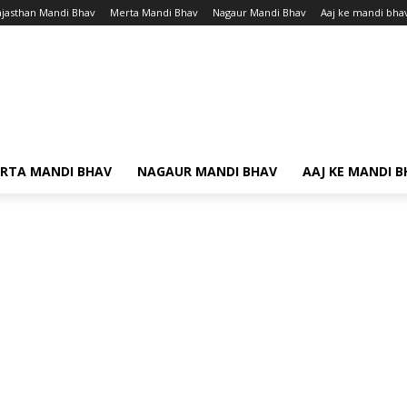
ajasthan Mandi Bhav
Merta Mandi Bhav
Nagaur Mandi Bhav
Aaj ke mandi bha
RTA MANDI BHAV
NAGAUR MANDI BHAV
AAJ KE MANDI 