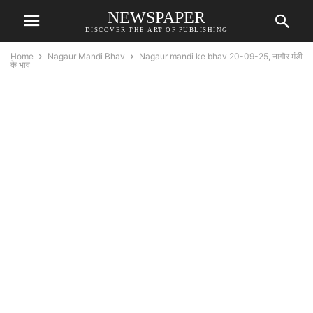
NEWSPAPER
DISCOVER THE ART OF PUBLISHING
Home
Nagaur Mandi Bhav
Nagaur mandi ke bhav 20-09-25, नागौर मंडी
के भाव