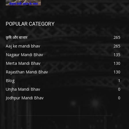
POPULAR CATEGORY
कृषि और बाजार
265
Aaj ke mandi bhav
265
Nagaur Mandi Bhav
135
Merta Mandi Bhav
130
Rajasthan Mandi Bhav
130
Blog
1
Unjha Mandi Bhav
0
Jodhpur Mandi Bhav
0