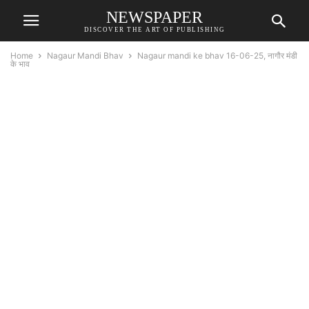
NEWSPAPER
DISCOVER THE ART OF PUBLISHING
Home
Nagaur Mandi Bhav
Nagaur mandi ke bhav 16-06-25, नागौर मंडी
के भाव