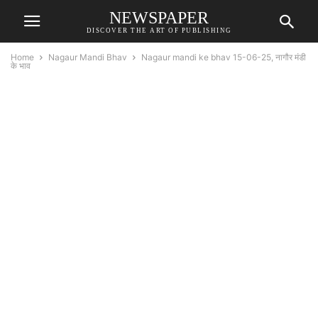
NEWSPAPER
DISCOVER THE ART OF PUBLISHING
Home
Nagaur Mandi Bhav
Nagaur mandi ke bhav 15-06-25, नागौर मंडी
के भाव