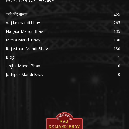
POPULAR CATEGORY
कृषि और बाजार
265
Aaj ke mandi bhav
265
Nagaur Mandi Bhav
135
Merta Mandi Bhav
130
Rajasthan Mandi Bhav
130
Blog
1
Unjha Mandi Bhav
0
Jodhpur Mandi Bhav
0