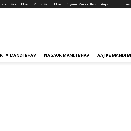
asthan Mandi Bhav
Merta Mandi Bhav
Nagaur Mandi Bhav
Aaj ke mandi bhav
RTA MANDI BHAV
NAGAUR MANDI BHAV
AAJ KE MANDI 